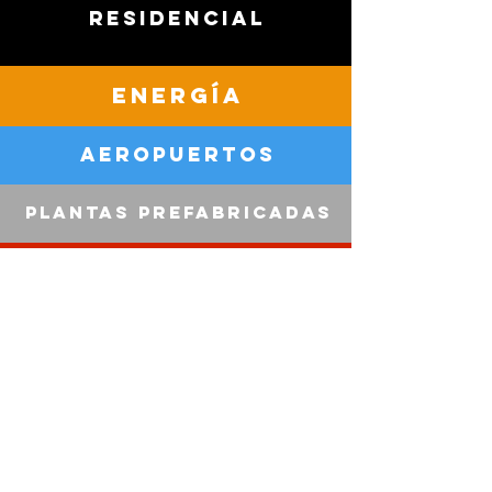
Residencial
Ener
gía
Aeropuertos
Plantas Prefabricadas
Plantas de
bloque
Plantas de
asfalto
Plantas de
cemento